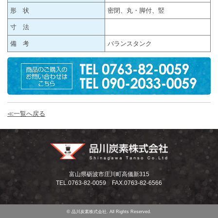
形 状
密閉、丸・脚付、竪
寸 法
備 考
バランスタンク
≪一覧へ戻る
富山県砺波市庄川町高儀新315
TEL.0763-82-0059 FAX.0763-82-6566
© 品川炭素株式会社. All Rights Reserved.