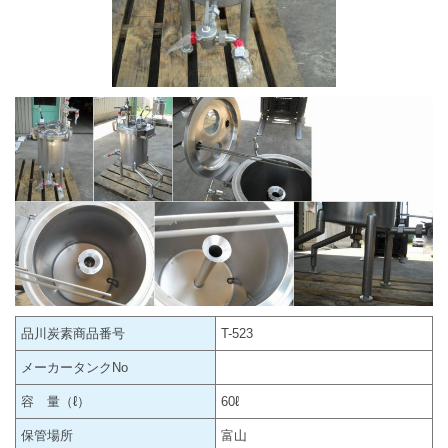
品川炭素商品番号
T-523
メーカータンクNo
容 量（ℓ）
60ℓ
保管場所
富山