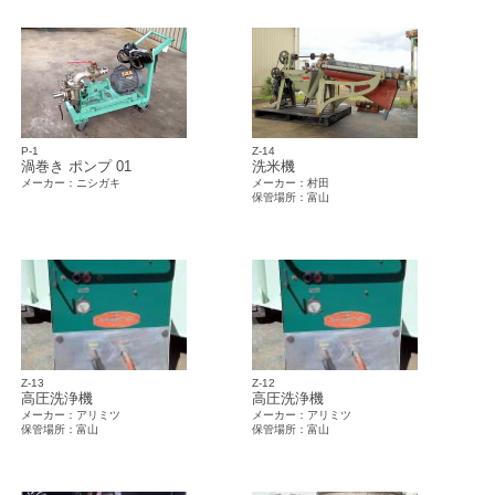
P-1
Z-14
渦巻き ポンプ 01
洗米機
メーカー：ニシガキ
メーカー：村田
保管場所：富山
Z-13
Z-12
高圧洗浄機
高圧洗浄機
メーカー：アリミツ
メーカー：アリミツ
保管場所：富山
保管場所：富山