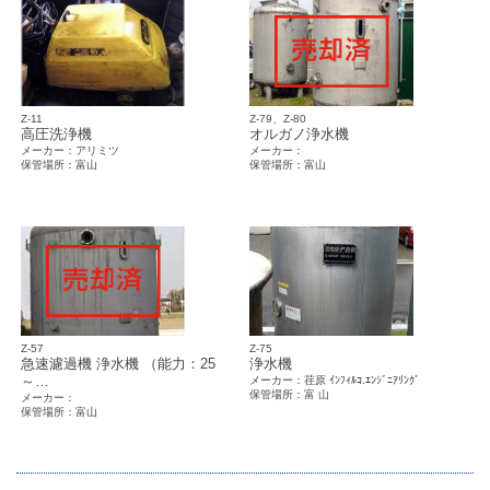
Z-11
Z-79、Z-80
高圧洗浄機
オルガノ浄水機
メーカー：アリミツ
メーカー：
保管場所：富山
保管場所：富山
Z-57
Z-75
急速濾過機 浄水機 （能力：25
浄水機
～…
メーカー：荏原 ｲﾝﾌｨﾙｺ.ｴﾝｼﾞﾆｱﾘﾝｸﾞ
保管場所：富 山
メーカー：
保管場所：富山