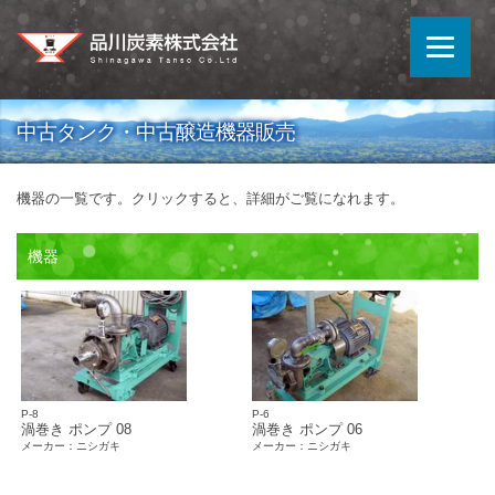
中古タンク・中古醸造機器販売
機器の一覧です。クリックすると、詳細がご覧になれます。
機器
P-8
P-6
渦巻き ポンプ 08
渦巻き ポンプ 06
メーカー：ニシガキ
メーカー：ニシガキ