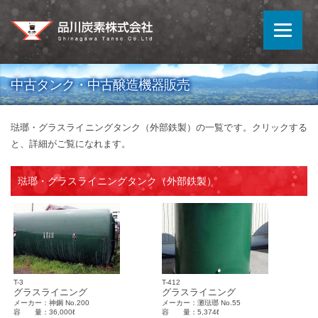
中古タンク・中古醸造機器販売
琺瑯・グラスライニングタンク（外部鉄製）の一覧です。クリックする
と、詳細がご覧になれます。
琺瑯・グラスライニングタンク（外部鉄製）
T-3
T-412
グラスライニング
グラスライニング
メーカー：神鋼 No.200
メーカー：灘琺瑯 No.55
容 量：36,000ℓ
容 量：5,374ℓ